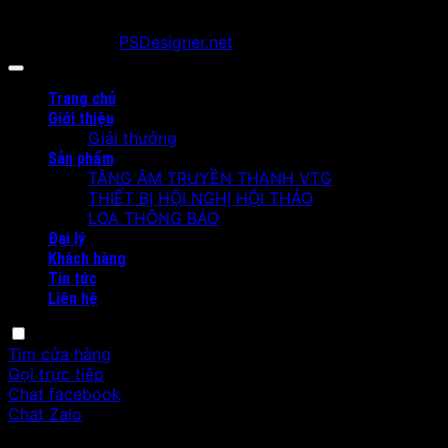
Copyright 2026 ©
vtge.vn
. All Rights Reserved.
Developed by
PSDesigner.net
Trang chủ
Giới thiệu
Giải thưởng
Sản phẩm
TĂNG ÂM TRUYỀN THANH VTG
THIẾT BỊ HỘI NGHỊ HỘI THẢO
LOA THÔNG BÁO
Đại lý
Khách hàng
Tin tức
Liên hệ
Tìm cửa hàng
Gọi trực tiếp
Chat facebook
Chat Zalo