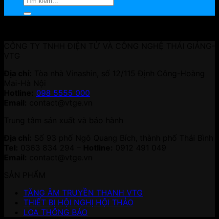
Chính sách đổi trả hàng
CÔNG TY TNHH ĐIỆN TỬ VÀ CÔNG NGHỆ THÁI GIẢNG-
VTG
Địa chỉ:
Tòa nhà Vinashin, số 12/115 Định Công-Hoàng
Mai-Hà Nội
Hotline:
098 5555 000
Email:
contact@vtge.vn
Trung tâm sản xuất và bảo hành
Địa chỉ:
Số 93 phố Ngô Quang Bích, thành phố Thái Bình
Tel:
0363 834 294 –
Hotline:
0912 491 049
Email:
contact@vtge.vn
SẢN PHẨM
TĂNG ÂM TRUYỀN THANH VTG
THIẾT BỊ HỘI NGHỊ HỘI THẢO
LOA THÔNG BÁO