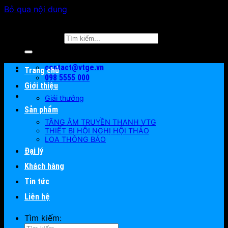
Bỏ qua nội dung
Tìm kiếm:
contact@vtge.vn
Trang chủ
098 5555 000
Giới thiệu
Giải thưởng
Sản phẩm
TĂNG ÂM TRUYỀN THANH VTG
THIẾT BỊ HỘI NGHỊ HỘI THẢO
LOA THÔNG BÁO
Đại lý
Khách hàng
Tin tức
Liên hệ
Tìm kiếm: