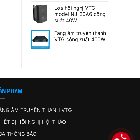
Loa hội nghị VTG
model NJ-30A6 công
suất 40W
Tăng âm truyền thanh
VTG công suất 400W
ẢN PHẨM
ĂNG ÂM TRUYỀN THANH VTG
HIẾT BỊ HỘI NGHỊ HỘI THẢO
OA THÔNG BÁO