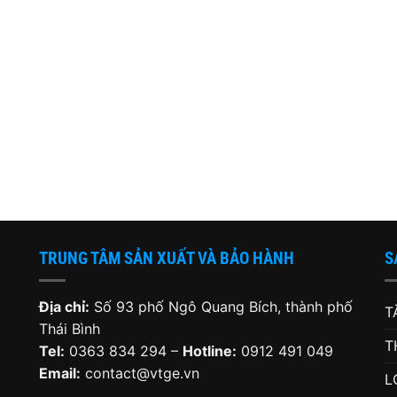
TRUNG TÂM SẢN XUẤT VÀ BẢO HÀNH
S
Địa chỉ:
Số 93 phố Ngô Quang Bích, thành phố
T
Thái Bình
T
Tel:
0363 834 294 –
Hotline:
0912 491 049
Email:
contact@vtge.vn
L