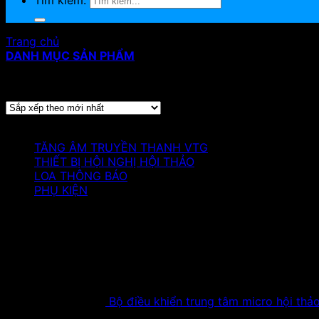
Tìm kiếm:
Trang chủ
/
Sản phẩm
DANH MỤC SẢN PHẨM
Hiển thị 1–24 của 39 kết quả
Đã sắp xếp theo mới nhất
Danh mục sản phẩm
TĂNG ÂM TRUYỀN THANH VTG
THIẾT BỊ HỘI NGHỊ HỘI THẢO
LOA THÔNG BÁO
PHỤ KIỆN
Sản phẩm nổi bật
Bộ điều khiển trung tâm micro hội th