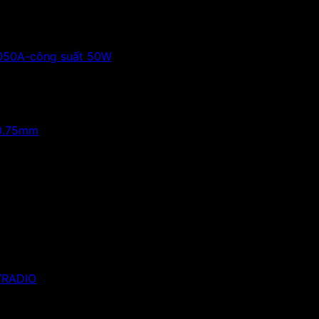
8050A-công suất 50W
 0.75mm
/RADIO