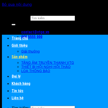
Bỏ qua nội dung
Tìm kiếm:
contact@vtge.vn
098 5555 000
Trang chủ
Giới thiệu
Giải thưởng
Sản phẩm
TĂNG ÂM TRUYỀN THANH VTG
THIẾT BỊ HỘI NGHỊ HỘI THẢO
LOA THÔNG BÁO
Đại lý
Khách hàng
Tin tức
Liên hệ