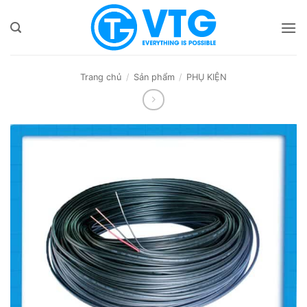
Bỏ
qua
nội
dung
Trang chủ
/
Sản phẩm
/
PHỤ KIỆN