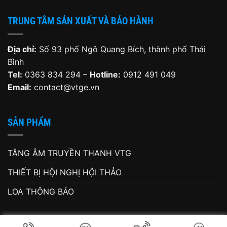
TRUNG TÂM SẢN XUẤT VÀ BẢO HÀNH
Địa chỉ:
Số 93 phố Ngô Quang Bích, thành phố Thái
Bình
Tel:
0363 834 294 –
Hotline:
0912 491 049
Email:
contact@vtge.vn
SẢN PHẨM
TĂNG ÂM TRUYỀN THANH VTG
THIẾT BỊ HỘI NGHỊ HỘI THẢO
LOA THÔNG BÁO
Copyright 2026 ©
vtge.vn
. All Rights Reserved. Developed