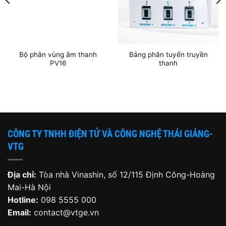
Bộ phân vùng âm thanh
Bảng phân tuyến truyền
PV16
thanh
CÔNG TY TNHH ĐIỆN TỬ VÀ CÔNG NGHỆ THÁI GIẢNG-
VTG
Địa chỉ:
Tòa nhà Vinashin, số 12/115 Định Công-Hoàng
Mai-Hà Nội
Hotline:
098 5555 000
Email:
contact@vtge.vn