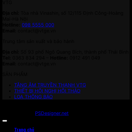
VTG
Địa chỉ:
Tòa nhà Vinashin, số 12/115 Định Công-Hoàng
Mai-Hà Nội
Hotline:
098 5555 000
Email:
contact@vtge.vn
Trung tâm sản xuất và bảo hành
Địa chỉ:
Số 93 phố Ngô Quang Bích, thành phố Thái Bình
Tel:
0363 834 294 –
Hotline:
0912 491 049
Email:
contact@vtge.vn
SẢN PHẨM
TĂNG ÂM TRUYỀN THANH VTG
THIẾT BỊ HỘI NGHỊ HỘI THẢO
LOA THÔNG BÁO
Copyright 2026 ©
vtge.vn
. All Rights Reserved.
Developed by
PSDesigner.net
Trang chủ