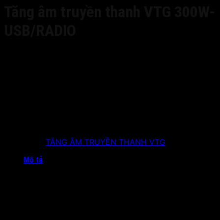
Tăng âm truyền thanh VTG 300W-
USB/RADIO
Công suất ra: 400W (12 loa 25W)
Phi dơ ra: 120V
Nguồn vào: 220V-50Hz+-10%
Tích hợp radio FM 88-108MHz / USB
Kích thước: 430(R) x 160(C) x 360(S)
Bảo hành 12 tháng kể từ ngày bàn giao thiết bị
Hỗ trợ tư vấn kỹ thuật trọn đời sản phẩm
Miễn phí giao hàng toàn quốc
Danh mục:
TĂNG ÂM TRUYỀN THANH VTG
Mô tả