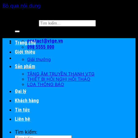
Bỏ qua nội dung
Tìm kiếm:
contact@vtge.vn
Trang chủ
098 5555 000
Giới thiệu
Giải thưởng
Sản phẩm
TĂNG ÂM TRUYỀN THANH VTG
THIẾT BỊ HỘI NGHỊ HỘI THẢO
LOA THÔNG BÁO
Đại lý
Khách hàng
Tin tức
Liên hệ
Tìm kiếm: