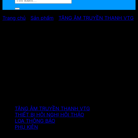
Trang chủ
/
Sản phẩm
/
TĂNG ÂM TRUYỀN THANH VTG
Sản phẩm
TĂNG ÂM TRUYỀN THANH VTG
THIẾT BỊ HỘI NGHỊ HỘI THẢO
LOA THÔNG BÁO
PHỤ KIỆN