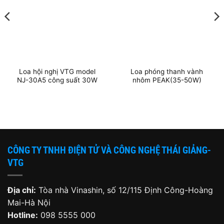
Loa hội nghị VTG model
Loa phóng thanh vành
NJ-30A5 công suất 30W
nhôm PEAK(35-50W)
CÔNG TY TNHH ĐIỆN TỬ VÀ CÔNG NGHỆ THÁI GIẢNG-
VTG
Địa chỉ:
Tòa nhà Vinashin, số 12/115 Định Công-Hoàng
Mai-Hà Nội
Hotline:
098 5555 000