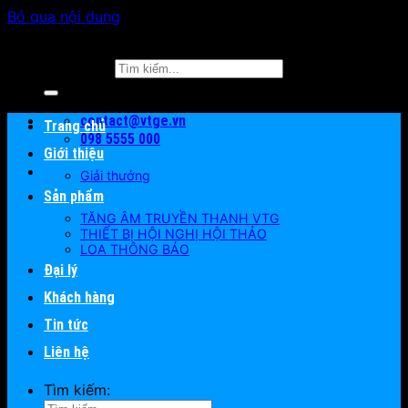
Bỏ qua nội dung
Tìm kiếm:
contact@vtge.vn
Trang chủ
098 5555 000
Giới thiệu
Giải thưởng
Sản phẩm
TĂNG ÂM TRUYỀN THANH VTG
THIẾT BỊ HỘI NGHỊ HỘI THẢO
LOA THÔNG BÁO
Đại lý
Khách hàng
Tin tức
Liên hệ
Tìm kiếm: