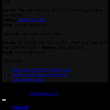
VTG
Địa chỉ:
Tòa nhà Vinashin, số 12/115 Định Công-Hoàng
Mai-Hà Nội
Hotline:
098 5555 000
Email:
contact@vtge.vn
Trung tâm sản xuất và bảo hành
Địa chỉ:
Số 93 phố Ngô Quang Bích, thành phố Thái Bình
Tel:
0363 834 294 –
Hotline:
0912 491 049
Email:
contact@vtge.vn
SẢN PHẨM
TĂNG ÂM TRUYỀN THANH VTG
THIẾT BỊ HỘI NGHỊ HỘI THẢO
LOA THÔNG BÁO
Copyright 2026 ©
vtge.vn
. All Rights Reserved.
Developed by
PSDesigner.net
Trang chủ