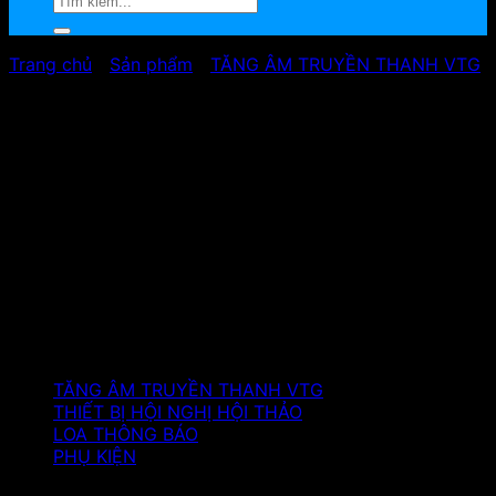
Trang chủ
/
Sản phẩm
/
TĂNG ÂM TRUYỀN THANH VTG
Sản phẩm
TĂNG ÂM TRUYỀN THANH VTG
THIẾT BỊ HỘI NGHỊ HỘI THẢO
LOA THÔNG BÁO
PHỤ KIỆN