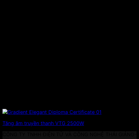
Tăng âm truyền thanh VTG 2500W
CÔNG TY TNHH ĐIỆN TỬ VÀ CÔNG NGHỆ THÁI GIẢNG-