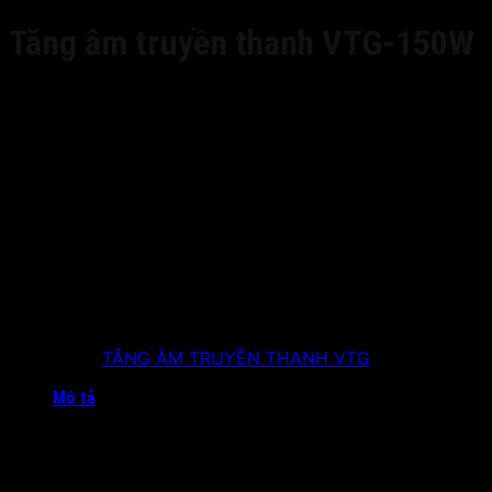
Tăng âm truyền thanh VTG-150W
Thương hiệu: VTG
Model: SL-8150A
Công suất ra: 150W (3-4 loa 25W)
Phi dơ ra: 70V-110V
Nguồn vào 220V-50Hz
02 cửa Míc
Tích hợp radio, usb, thẻ nhớ và bluetooth
Tích hợp khả năng
phân 5 vùng riêng biêt
Bảo hành: 12 tháng từ ngày bàn giao thiết bị
Hỗ trợ tư vấn kỹ thuật trọn đời
Giao hàng miễn phí
Danh mục:
TĂNG ÂM TRUYỀN THANH VTG
Mô tả