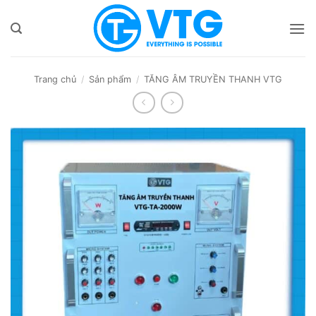
Bỏ
qua
nội
dung
Trang chủ
/
Sản phẩm
/
TĂNG ÂM TRUYỀN THANH VTG