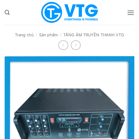
Bỏ
qua
nội
dung
Trang chủ
/
Sản phẩm
/
TĂNG ÂM TRUYỀN THANH VTG